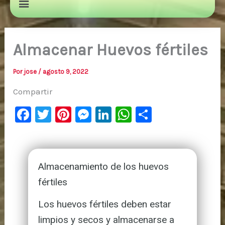
Almacenar Huevos fértiles
Por
jose
/
agosto 9, 2022
Compartir
F
T
Pi
M
Li
W
C
a
wi
nt
e
n
h
o
c
tt
er
s
k
at
m
e
er
e
s
e
s
p
Almacenamiento de los huevos
b
st
e
dI
A
ar
fértiles
o
n
n
p
ti
Los huevos fértiles deben estar
o
g
p
r
limpios y secos y almacenarse a