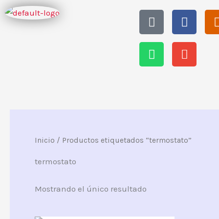
Ir
Tiktok
Whatsapp
Faceb
Envel
al
contenido
Inicio
/ Productos etiquetados “termostato”
termostato
Mostrando el único resultado