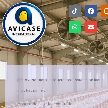
Ir
Tiktok
Whatsapp
Faceb
Envel
al
contenido
Inicio
/ Productos etiquetados “incubacion facil”
incubacion facil
Mostrando el único resultado