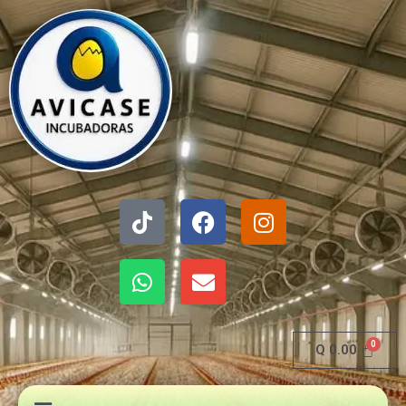
Ir
al
contenido
Tiktok
Whatsapp
Facebook
Envelope
Instagram
Q
0.00
Menú